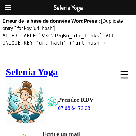
Selenia Yoga
Erreur de la base de données WordPress :
[Duplicate
entry '' for key 'url_hash']
ALTER TABLE `V3s2T9qKn_blc_links` ADD
UNIQUE KEY `url_hash` (`url_hash`)
Aller
au
Selenia Yoga
contenu
Prendre RDV
07 66 64 72 08
Ecrire un mail